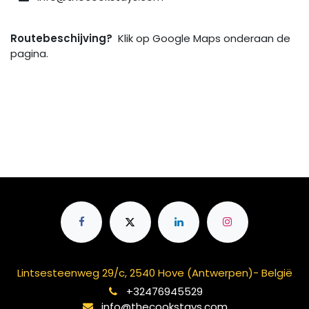
Routebeschijving?
Klik op Google Maps onderaan de
pagina.
Lintsesteenweg 29/c, 2540 Hove (Antwerpen)- België
+32476945529
info@thecookstays.com