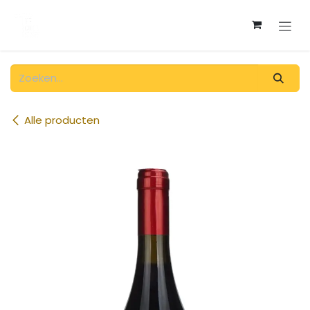
Overslaan naar inhoud
Alle producten