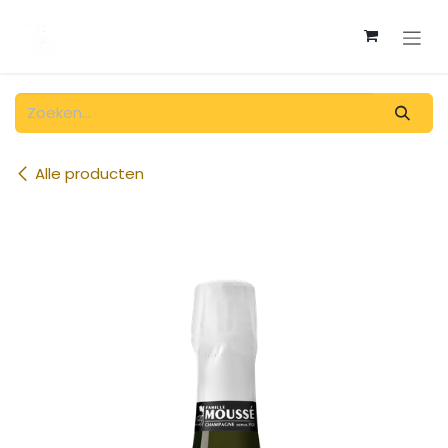
Overslaan naar inhoud
Alle producten