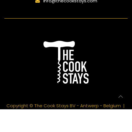
info@thecookstays.com
Copyright © The Cook Stays BV - Antwerp - Belgium |
Privacy Policy
|
Algemene Voorwaarden
|
Aangeboden door
- De #1
Open source e-
commerce