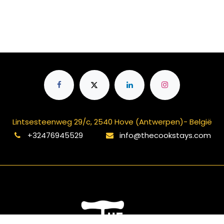
Lintsesteenweg 29/c, 2540 Hove (Antwerpen)- België
+32476945529
info@thecookstays.com