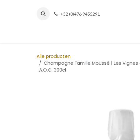
Overslaan naar inhoud
+32 (0)476 9455291
Onze winkel
De Wijnmakers
Alle producten
Champagne Famille Moussé | Les Vignes 
A.O.C. 300cl