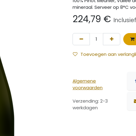
100% Pinot Meunier, Vallée de
mineraal. Serveer op 8°C voo
224,79
€
Inclusi
Toevoegen aan verlangli
Algemene
voorwaarden
Verzending: 2-3
werkdagen