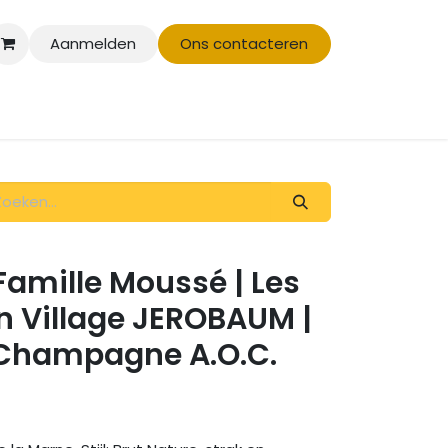
Aanmelden
Ons contacteren
Evenementen
Afspraak
mille Moussé | Les
n Village JEROBAUM |
| Champagne A.O.C.