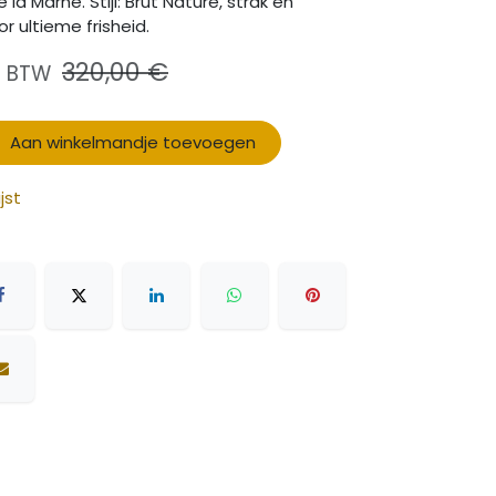
 la Marne. Stijl: Brut Nature, strak en
r ultieme frisheid.
320,00
€
ef BTW
Aan winkelmandje toevoegen
jst