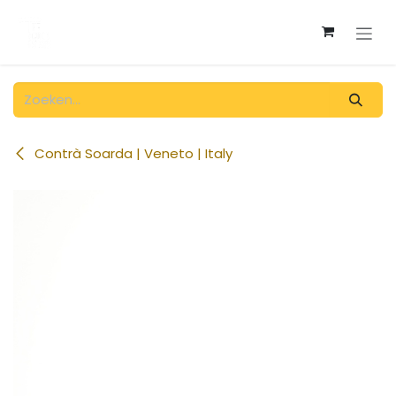
Overslaan naar inhoud
Contrà Soarda | Veneto | Italy