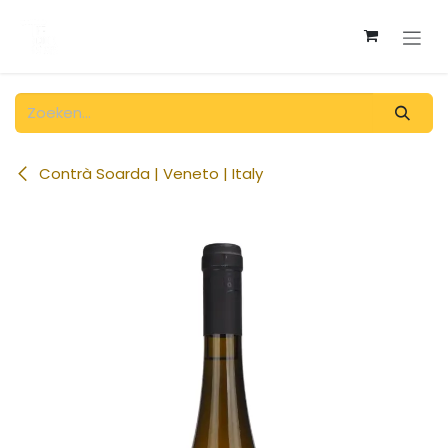
Overslaan naar inhoud
Contrà Soarda | Veneto | Italy