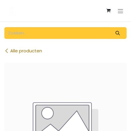
Overslaan naar inhoud
Alle producten