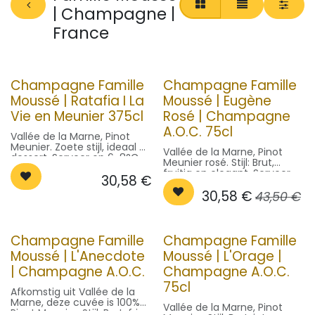
| Champagne |
France
Champagne Famille
Champagne Famille
Moussé | Ratafia I La
Moussé | Eugène
Vie en Meunier 375cl
Rosé | Champagne
A.O.C. 75cl
Vallée de la Marne, Pinot
Meunier. Zoete stijl, ideaal bij
Vallée de la Marne, Pinot
dessert. Serveer op 6-8°C.
Meunier rosé. Stijl: Brut,
fruitig en elegant. Serveer
30,58
€
op 8-10°C.
30,58
€
43,50
€
Champagne Famille
Champagne Famille
Moussé | L'Anecdote
Moussé | L'Orage |
| Champagne A.O.C.
Champagne A.O.C.
75cl
Afkomstig uit Vallée de la
Marne, deze cuvée is 100%
Vallée de la Marne, Pinot
Pinot Meunier. Stijl: Brut, fris