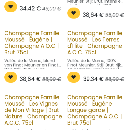
Meunier. Stijl: Brut, intens en
en fruitig. Serveer op 8-10°C
rijk. Serveer op 8-10°C.
34,42
€
in een flute voor een
49,00
€
verfijnde ervaring.
38,64
€
55,00
€
Champagne Famille
Champagne Famille
Moussé | Eugène |
Moussé | Les Terres
Champagne A.O.C. |
d'Illite | Champagne
Brut 75cl
A.O.C. 75cl
Vallée de la Marne, blend
Vallée de la Marne, 100%
van Pinot Meunier en Pinot
Pinot Meunier. Stijl: Brut, rijk
Noir. Stijl: Brut, vol en
en complex. Serveer op 8-
elegant. Serveer op 8-10°C
10°C.
38,64
€
39,34
€
in een tulpglas.
55,00
€
56,00
€
Champagne Famille
Champagne Famille
Moussé | Les Vignes
Moussé | Eugène
de Mon Village | Brut
Longue garde |
Nature | Champagne
Champagne A.O.C. |
A.O.C. 75cl
Brut 75cl