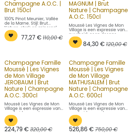
Champagne A.O.C. |
MAGNUM | Brut
Brut 150cl
Nature | Champagne
A.O.C. 150cl
100% Pinot Meunier, Vallée
de la Marne. Stijl: Brut
Moussé Les Vignes de Mon
Nature, strak en mineraal.
Village is een expressie van
Serveer op 8°C voor ultieme
puurheid: geen dosage,
77,27
€
frisheid.
110,00
€
enkel terroir. Perfect voor
84,30
€
liefhebbers van droge
120,00
€
Champagne. Serveer op
8°C.
Champagne Famille
Champagne Famille
Moussé | Les Vignes
Moussé | Les Vignes
de Mon Village
de Mon Village
JEROBAUM | Brut
MATHUSALEM | Brut
Nature | Champagne
Nature | Champagne
A.O.C. 300cl
A.O.C. 600cl
Moussé Les Vignes de Mon
Moussé Les Vignes de Mon
Village is een expressie van
Village is een expressie van
puurheid: geen dosage,
puurheid: geen dosage,
enkel terroir. Perfect voor
enkel terroir. Perfect voor
liefhebbers van droge
liefhebbers van droge
Champagne. Serveer op
Champagne. Serveer op
224,79
€
526,86
€
320,00
€
750,00
€
8°C.
8°C.