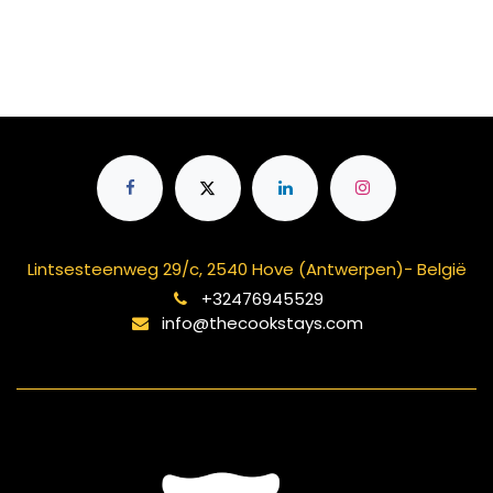
Lintsesteenweg 29/c, 2540 Hove (Antwerpen)- België
+32476945529
info@thecookstays.com