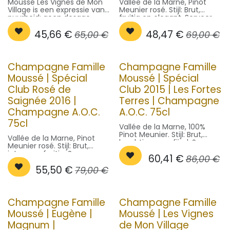
Moussé Les Vignes de Mon
Vallée de la Marne, Pinot
Village is een expressie van
Meunier rosé. Stijl: Brut,
puurheid: geen dosage,
fruitig en elegant. Serveer
enkel terroir. Perfect voor
op 8-10°C.
45,66
€
48,47
€
liefhebbers van droge
65,00
€
69,00
€
Champagne. Serveer op
8°C.
Champagne Famille
Champagne Famille
Moussé | Spécial
Moussé | Spécial
Club Rosé de
Club 2015 | Les Fortes
Saignée 2016 |
Terres | Champagne
Champagne A.O.C.
A.O.C. 75cl
75cl
Vallée de la Marne, 100%
Pinot Meunier. Stijl: Brut,
Vallée de la Marne, Pinot
krachtig en verfijnd. Serveer
Meunier rosé. Stijl: Brut,
op 8-10°C.
intens en fruitig. Serveer op
60,41
€
86,00
€
8-10°C.
55,50
€
79,00
€
Champagne Famille
Champagne Famille
Moussé | Eugène |
Moussé | Les Vignes
Magnum |
de Mon Village