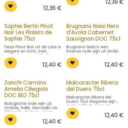
12,39
€
en rond, ideaal bij rood
bessen. Droog en verfijnd,
vlees. Serveer op 16-18°C.
12,36
€
ideaal bij gevogelte. Serveer
op 14-16°C.
Sophie Bertin Pinot
Brugnano Naisi Nero
Noir Les Plaisirs de
d'Avola Cabernet
Sophie 75cl
Sauvignon DOC 75cl
Deze Pinot Noir uit de Loire is
Brugnano Naisi is een
elegant en licht, met
intense rode wijn uit Sicilië
aroma’s van rood fruit en
met een krachtige structuur
subtiele kruidigheid. Serveer
en aroma’s van rood fruit en
12,40
€
12,40
€
op 14-16°C bij gevogelte of
kruiden. Perfect bij rood
zachte kazen.
vlees. Serveer op 16-18°C.
Zanchi Carmino
Malcaracter Ribera
Amelia Ciliegiolo
del Duero 75cl
DOC BIO 75cl
Malcaracter Ribera del
Duero 75cl: Elegante wijn
Biologische rode wijn uit
met verfijnde aroma's.
Umbrië, Italië. Gemaakt van
Perfect bij gegrild vlees, vis
Ciliegiolo-druiven, vol en
12,40
€
of kazen.
fruitig met lichte kruidigheid.
12,40
€
Ideaal bij rood vlees en
stoofgerechten. Serveer op