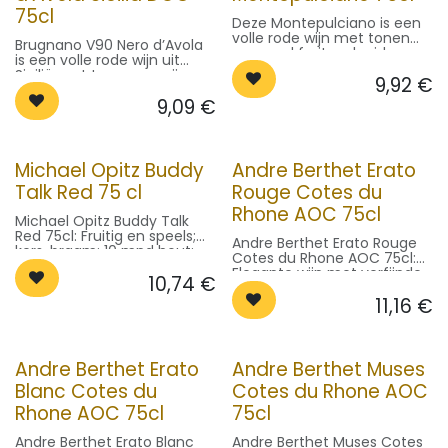
75cl
Deze Montepulciano is een
volle rode wijn met tonen
Brugnano V90 Nero d’Avola
van rood fruit en kruiden.
is een volle rode wijn uit
Perfect bij gegrild vlees en
Sicilië met tonen van rijp
9,92
€
stoofgerechten. Serveer op
rood fruit en een zachte
16-18°C.
9,09
€
kruidigheid. Heerlijk bij
vleesgerechten. Serveer op
16-18°C.
Michael Opitz Buddy
Andre Berthet Erato
Talk Red 75 cl
Rouge Cotes du
Rhone AOC 75cl
Michael Opitz Buddy Talk
Red 75cl: Fruitig en speels;
Andre Berthet Erato Rouge
kers, braam; 10 mnd hout;
Cotes du Rhone AOC 75cl:
soepel en sappig. Prachtig
Elegante wijn met verfijnde
10,74
€
uit Burgenland, Oostenrijk
aroma's. Perfect bij gegrild
(Neusiedlersee).
11,16
€
vlees, vis of kazen.
Foodpairing: charcuterie,
gegrilde kip, pasta
bolognese, zachte kazen.
Andre Berthet Erato
Andre Berthet Muses
Blanc Cotes du
Cotes du Rhone AOC
Rhone AOC 75cl
75cl
Andre Berthet Erato Blanc
Andre Berthet Muses Cotes