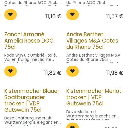
Cotes du Rhone AOC 75cl:
du Rhone AOC 75cl:
Elegante wijn met verfijnde
Elegante wijn met verfijnde
aroma's. Perfect bij gegrild
aroma's. Perfect bij gegrild
11,16
€
11,57
€
vlees, vis of kazen.
vlees, vis of kazen.
Zanchi Armané
Andre Berthet
Amelia Rosso DOC
Villages M&A Cotes
75cl
du Rhone 75cl
Rode wijn uit Umbrië, Italië.
Andre Berthet Villages M&A
Vol en fruitig met lichte
Cotes du Rhone 75cl:
kruidigheid. Ideaal bij rood
Elegante wijn met verfijnde
vlees en stoofgerechten.
aroma's. Perfect bij gegrild
11,82
€
11,98
€
Serveer op 16-18°C.
vlees, vis of kazen.
Kistenmacher Blauer
Kistenmacher Merlot
Spätburgunder
trocken | VDP
trocken | VDP
Gutswein 75cl
Gutswein 75cl
Deze Merlot uit
Württemberg is zacht en
Deze Spätburgunder uit
fruitig met tonen van
Württemberg is elegant en
kersen en pruimen. Droog
fruitig met tonen van rode