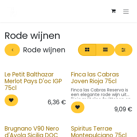
Overslaan naar inhoud
Rode wijnen
Rode wijnen
Le Petit Balthazar
Finca las Cabras
Merlot Pays D'oc IGP
Joven Rioja 75cl
75cl
Finca las Cabras Reserva is
een elegante rode wijn uit
Rioja met rijpe fruittonen en
6,36
€
subtiele houtaroma’s.
9,09
€
Perfect bij stoofgerechten.
Serveer op 16-18°C.
Brugnano V90 Nero
Spiritus Terrae
d'Avola Sicilia DOC
Montepulciano 75cl