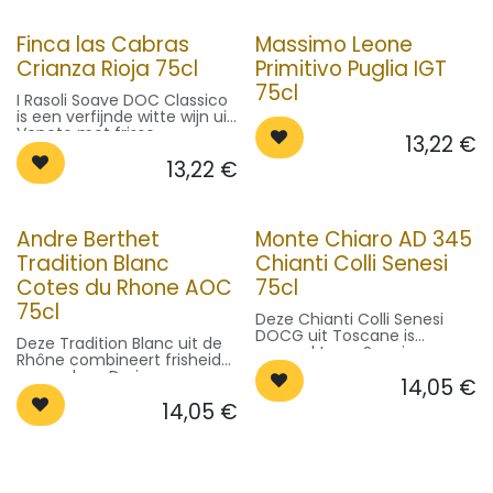
16-18°C.
Finca las Cabras
Massimo Leone
Crianza Rioja 75cl
Primitivo Puglia IGT
75cl
I Rasoli Soave DOC Classico
is een verfijnde witte wijn uit
Veneto met frisse
13,22
€
citrusaroma’s en een
13,22
€
minerale afdronk. Perfect bij
lichte gerechten. Serveer op
8-10°C.
Andre Berthet
Monte Chiaro AD 345
Tradition Blanc
Chianti Colli Senesi
Cotes du Rhone AOC
75cl
75cl
Deze Chianti Colli Senesi
DOCG uit Toscane is
Deze Tradition Blanc uit de
gemaakt van Sangiovese en
Rhône combineert frisheid
biedt een volle, kruidige
en rondeur. Druiven:
14,05
€
smaak met zachte
Grenache Blanc & Viognier.
tannines. Perfect bij
14,05
€
Heerlijk bij visgerechten.
vleesgerechten. Serveer op
Serveer op 8-10°C.
16-18°C.