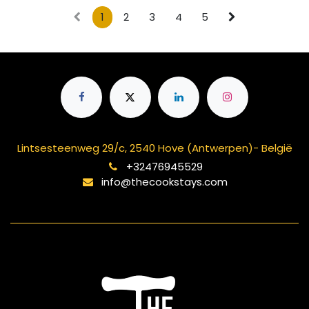
1
2
3
4
5
Lintsesteenweg 29/c, 2540 Hove (Antwerpen)- België
+32476945529
info@thecookstays.com