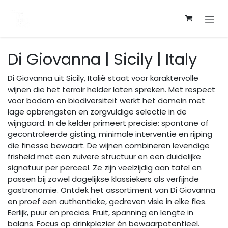
Overslaan naar inhoud
Di Giovanna | Sicily | Italy
Di Giovanna uit Sicily, Italië staat voor karaktervolle
wijnen die het terroir helder laten spreken. Met respect
voor bodem en biodiversiteit werkt het domein met
lage opbrengsten en zorgvuldige selectie in de
wijngaard. In de kelder primeert precisie: spontane of
gecontroleerde gisting, minimale interventie en rijping
die finesse bewaart. De wijnen combineren levendige
frisheid met een zuivere structuur en een duidelijke
signatuur per perceel. Ze zijn veelzijdig aan tafel en
passen bij zowel dagelijkse klassiekers als verfijnde
gastronomie. Ontdek het assortiment van Di Giovanna
en proef een authentieke, gedreven visie in elke fles.
Eerlijk, puur en precies. Fruit, spanning en lengte in
balans. Focus op drinkplezier én bewaarpotentieel.